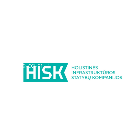
Visos naujienos
Bendros
2022-03-21
HISK – NAUJAS
PERSITVARKIUSIOS AB
„PANEVĖŽIO KELIAI“ VARDAS