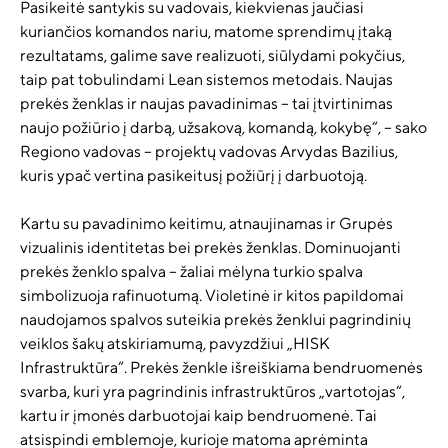
Pasikeitė santykis su vadovais, kiekvienas jaučiasi
kuriančios komandos nariu, matome sprendimų įtaką
rezultatams, galime save realizuoti, siūlydami pokyčius,
taip pat tobulindami Lean sistemos metodais. Naujas
prekės ženklas ir naujas pavadinimas – tai įtvirtinimas
naujo požiūrio į darbą, užsakovą, komandą, kokybę“, – sako
Regiono vadovas – projektų vadovas Arvydas Bazilius,
kuris ypač vertina pasikeitusį požiūrį į darbuotoją.
Kartu su pavadinimo keitimu, atnaujinamas ir Grupės
vizualinis identitetas bei prekės ženklas. Dominuojanti
prekės ženklo spalva – žaliai mėlyna turkio spalva
simbolizuoja rafinuotumą. Violetinė ir kitos papildomai
naudojamos spalvos suteikia prekės ženklui pagrindinių
veiklos šakų atskiriamumą, pavyzdžiui „HISK
Infrastruktūra“. Prekės ženkle išreiškiama bendruomenės
svarba, kuri yra pagrindinis infrastruktūros „vartotojas“,
kartu ir įmonės darbuotojai kaip bendruomenė. Tai
atsispindi emblemoje, kurioje matoma aprėminta