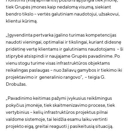
tiek Grupės įmones kaip nedalomą visumą, siekiant
bendro tikslo – vertės galutiniam naudotojui, užsakovui,
klientui kūrimą.
„Įgyvendinta pertvarka įgalino turimas kompetencijas
naudoti vieningai, optimaliai ir tikslingai, kuriant didesnę
pridėtinę vertę klientams ir galutiniams naudotojams – ši
stiprybė atsispindi ir naujajame Grupės pavadinime. Po
vienu stogu turime visas infrastruktūros objektams
reikalingas paslaugas – nuo žaliavų gamybos ir tiekimo iki
projektavimo ir generalinio rangovo“, – teigia G.
Drobužas.
„Pavadinimo keitimas pažymi įvykusius reikšmingus
pokyčius įmonėje, tiek skaitmenizavimo procese, tiek
vertybinius – kelių infrastruktūros projektus pilnai
valdome sistemoje, tai leidžia esamu laiku vertinti
projekto eigą, greitai reaguoti į pasikeitusią situaciją.