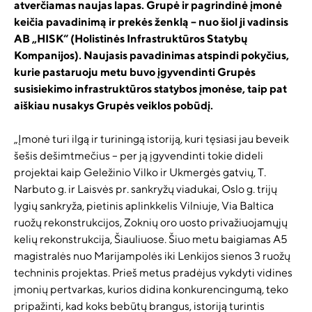
atverčiamas naujas lapas. Grupė ir pagrindinė įmonė
keičia pavadinimą ir prekės ženklą – nuo šiol ji vadinsis
AB „HISK“ (Holistinės Infrastruktūros Statybų
Kompanijos). Naujasis pavadinimas atspindi pokyčius,
kurie pastaruoju metu buvo įgyvendinti Grupės
susisiekimo infrastruktūros statybos įmonėse, taip pat
aiškiau nusakys Grupės veiklos pobūdį.
„Įmonė turi ilgą ir turiningą istoriją, kuri tęsiasi jau beveik
šešis dešimtmečius – per ją įgyvendinti tokie dideli
projektai kaip Geležinio Vilko ir Ukmergės gatvių, T.
Narbuto g. ir Laisvės pr. sankryžų viadukai, Oslo g. trijų
lygių sankryža, pietinis aplinkkelis Vilniuje, Via Baltica
ruožų rekonstrukcijos, Zoknių oro uosto privažiuojamųjų
kelių rekonstrukcija, Šiauliuose. Šiuo metu baigiamas A5
magistralės nuo Marijampolės iki Lenkijos sienos 3 ruožų
techninis projektas. Prieš metus pradėjus vykdyti vidines
įmonių pertvarkas, kurios didina konkurencingumą, teko
pripažinti, kad koks bebūtų brangus, istoriją turintis