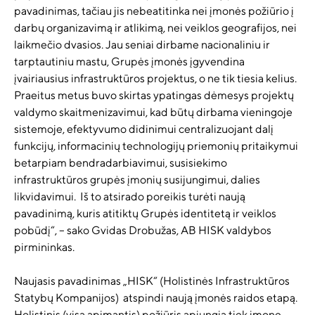
pavadinimas, tačiau jis nebeatitinka nei įmonės požiūrio į
darbų organizavimą ir atlikimą, nei veiklos geografijos, nei
laikmečio dvasios. Jau seniai dirbame nacionaliniu ir
tarptautiniu mastu, Grupės įmonės įgyvendina
įvairiausius infrastruktūros projektus, o ne tik tiesia kelius.
Praeitus metus buvo skirtas ypatingas dėmesys projektų
valdymo skaitmenizavimui, kad būtų dirbama vieningoje
sistemoje, efektyvumo didinimui centralizuojant dalį
funkcijų, informacinių technologijų priemonių pritaikymui
betarpiam bendradarbiavimui, susisiekimo
infrastruktūros grupės įmonių susijungimui, dalies
likvidavimui. Iš to atsirado poreikis turėti naują
pavadinimą, kuris atitiktų Grupės identitetą ir veiklos
pobūdį“, – sako Gvidas Drobužas, AB HISK valdybos
pirmininkas.
Naujasis pavadinimas „HISK“ (Holistinės Infrastruktūros
Statybų Kompanijos) atspindi naują įmonės raidos etapą.
Holistinis (visą apimantis) požiūris apjungia tiek įmonę,