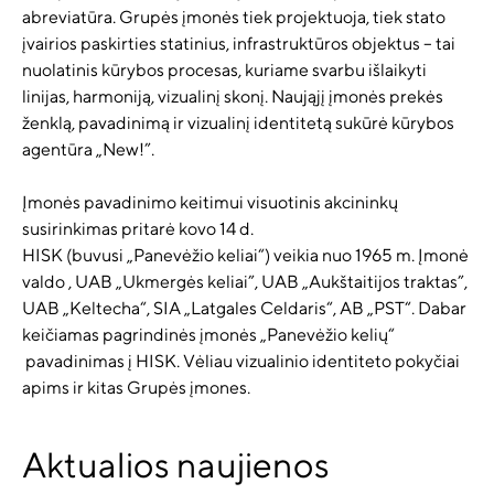
abreviatūra. Grupės įmonės tiek projektuoja, tiek stato
įvairios paskirties statinius, infrastruktūros objektus – tai
nuolatinis kūrybos procesas, kuriame svarbu išlaikyti
linijas, harmoniją, vizualinį skonį. Naująjį įmonės prekės
ženklą, pavadinimą ir vizualinį identitetą sukūrė kūrybos
agentūra „New!”.
Įmonės pavadinimo keitimui visuotinis akcininkų
susirinkimas pritarė kovo 14 d.
HISK (buvusi „Panevėžio keliai“) veikia nuo 1965 m. Įmonė
valdo , UAB „Ukmergės keliai”, UAB „Aukštaitijos traktas”,
UAB „Keltecha“, SIA „Latgales Celdaris“, AB „PST“. Dabar
keičiamas pagrindinės įmonės „Panevėžio kelių“
pavadinimas į HISK. Vėliau vizualinio identiteto pokyčiai
apims ir kitas Grupės įmones.
Aktualios naujienos