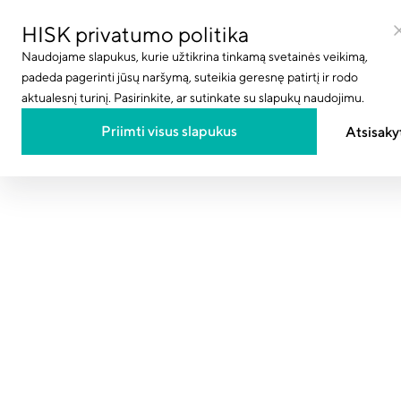
HISK privatumo politika
Naudojame slapukus, kurie užtikrina tinkamą svetainės veikimą,
padeda pagerinti jūsų naršymą, suteikia geresnę patirtį ir rodo
aktualesnį turinį. Pasirinkite, ar sutinkate su slapukų naudojimu.
Projektai
Paslaugos
Priimti visus slapukus
Atsisaky
Produktai
INVESTAVI
BALTIJOS 