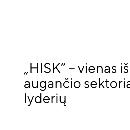
„HISK“ – vienas iš
augančio sektori
lyderių