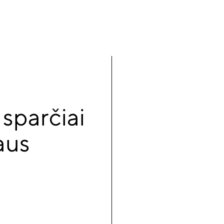
 sparčiai
aus