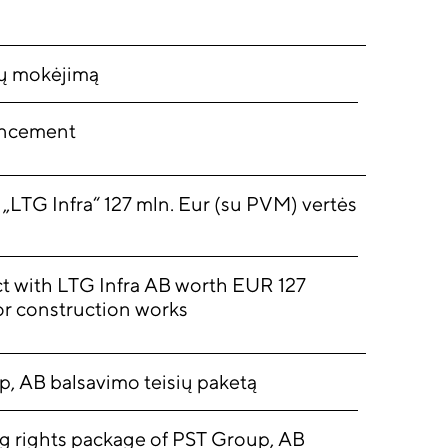
ų mokėjimą
uncement
„LTG Infra“ 127 mln. Eur (su PVM) vertės
t with LTG Infra AB worth EUR 127
or construction works
p, AB balsavimo teisių paketą
g rights package of PST Group, AB