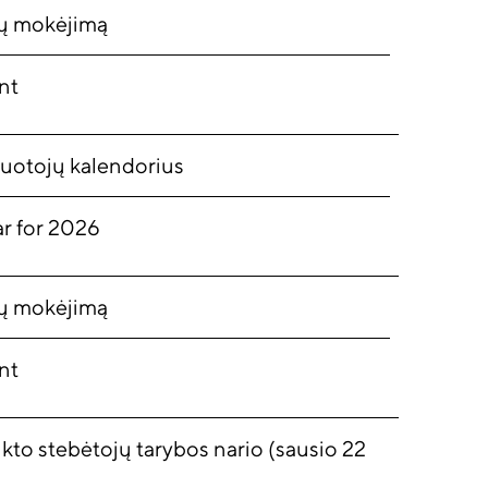
nų mokėjimą
nt
uotojų kalendorius
r for 2026
nų mokėjimą
nt
inkto stebėtojų tarybos nario (sausio 22