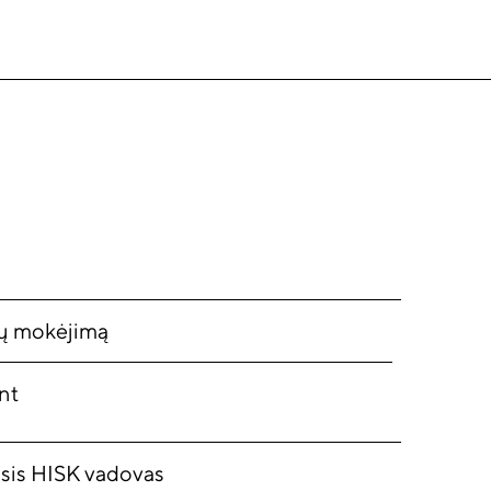
nų mokėjimą
nt
asis HISK vadovas