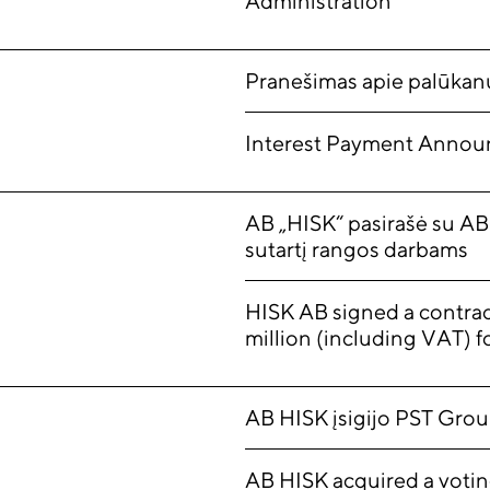
Administration
Pranešimas apie palūkan
Interest Payment Anno
AB „HISK“ pasirašė su AB 
sutartį rangos darbams
HISK AB signed a contrac
million (including VAT) f
AB HISK įsigijo PST Grou
AB HISK acquired a votin