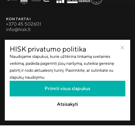
KONTAKTAI
+370 45 502601
info@hisk.lt
PASLAUGOS
HISK privatumo politika
Projektų valdymas
Naudojame slapukus, kurie užtikrina tinkamą svetainės
Projektavimas
Pervežimai
veikimą, padeda pagerinti jūsų naršymą, suteikia geresnę
Laboratorija
patirtį ir rodo aktualesnį turinį. Pasirinkite, ar sutinkate su
slapukų naudojimu.
PRODUKTAI
Priimti visus slapukus
Inertinės medžiagos
Asfalbetonis
Betonas
Atsisakyti
Gelžbetonio gaminiai